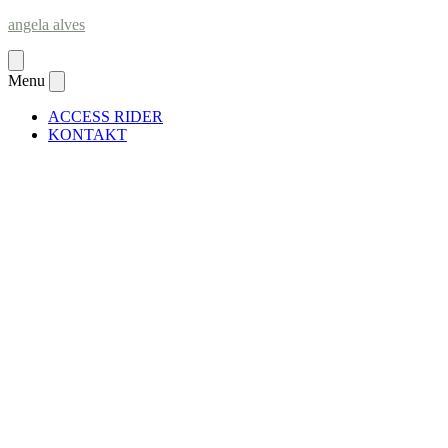
Skip
angela alves
to
content
Open
menu
Menu
Close
menu
ACCESS RIDER
KONTAKT