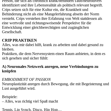
Person, die sich als chronisch krank/behindert/Taub/neurodivers
identifiziert und ihre Lebensrealität als politisch relevant begreift.
Crips setzen sich für eine Kultur ein, die Krankheit und
Behinderung nicht als eine Mangelerfahrung abseits der Norm
versteht. Crips verstehen ihre Erfahrung von Welt stattdessen als
eine wertvolle und richtungsweisende Perspektive für die
Entwicklung einer gleichberechtigten und zugänglichen
Gesellschaft.
CRIP PRAKTIKEN
Alles, was mir dabei hilft, krank zu arbeiten und dabei gesund zu
bleiben.
Praktiken, die dem Nervensystem einen Raum anbieten, in dem es
sich gesehen und sicher fühlt:
A) Neuronales Netzwerk anregen, neue Verbindungen zu
knüpfen
EMBODIMENT OF PASSION
Neuroplastizität anregen durch Bewegung, die mit Begeisterung und
Lust ausgeführt wird.
Beispiele:
– Alles, was richtig viel Spaß macht
Tennis, Lip Synch, Disco, Hip Hop…