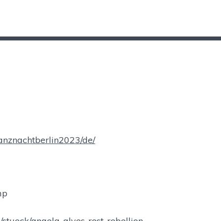
/tanznachtberlin2023/de/
mp
/stueck/angela-alves-rest-rebellion