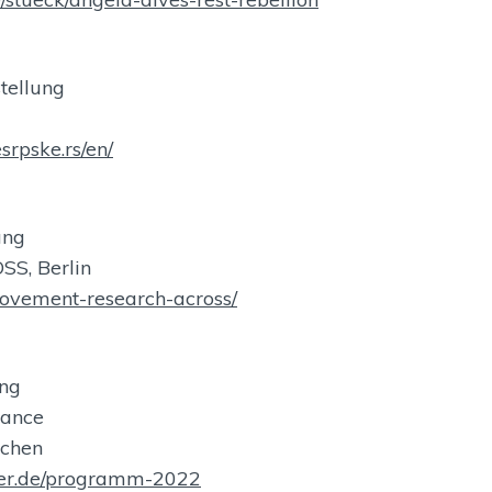
tellung
srpske.rs/en/
ung
S, Berlin
movement-research-across/
ung
mance
nchen
ater.de/programm-2022