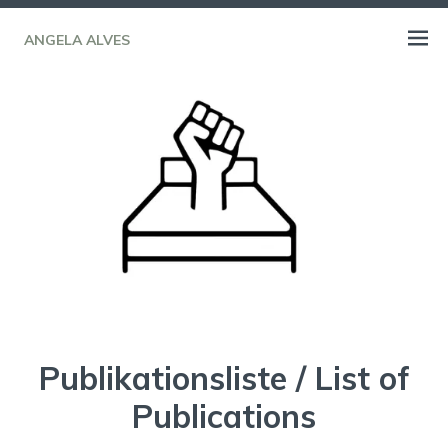
Skip
to
ANGELA ALVES
Open
content
menu
Publikationsliste / List of
Publications