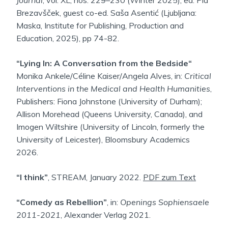
Journal
, vol. XL, nos. 229–230 (Winter 2025), ed. Pia
Brezavšček, guest co-ed. Saša Asentić (Ljubljana:
Maska, Institute for Publishing, Production and
Education, 2025), pp 74-82.
“Lying In: A Conversation from the Bedside“
Monika Ankele/Céline Kaiser/Angela Alves, in:
Critical
Interventions in the Medical and Health Humanities
,
Publishers: Fiona Johnstone (University of Durham);
Allison Morehead (Queens University, Canada), and
Imogen Wiltshire (University of Lincoln, formerly the
University of Leicester), Bloomsbury Academics
2026.
“I think”
, STREAM, January 2022.
PDF zum Text
“Comedy as Rebellion”
, in:
Openings Sophiensaele
2011-2021
, Alexander Verlag 2021.